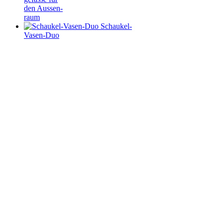
den Aussen-
raum
Schaukel-
Vasen-Duo